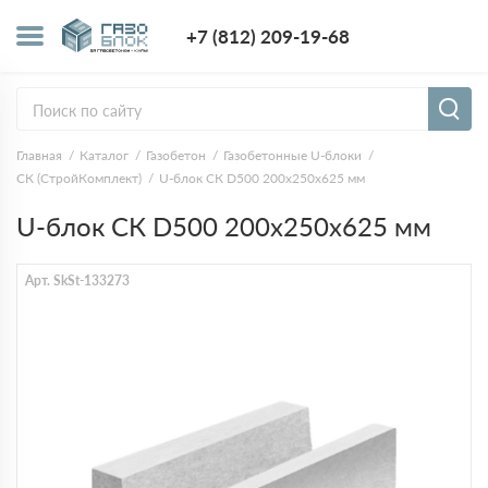
+7 (812) 209-1
+7 (812) 209-19-68
Заказать з
Главная
Каталог
Газобетон
Газобетонные U-блоки
СК (СтройКомплект)
U-блок СК D500 200х250х625 мм
U-блок СК D500 200х250х625 мм
Арт. SkSt-133273