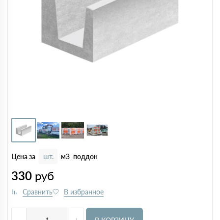
Цена за
шт.
м3
поддон
330
руб
-
+