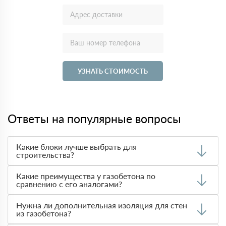
УЗНАТЬ СТОИМОСТЬ
Ответы на популярные вопросы
Какие блоки лучше выбрать для
строительства?
Выбор материала зависит от требований к
Какие преимущества у газобетона по
теплоизоляции, прочности и стоимости. Чаще всего при
сравнению с его аналогами?
строительстве домов используют
газобетон
благодаря
его легкости и теплотехническим характеристикам.
Газобетон легче и обладает лучшими
Нужна ли дополнительная изоляция для стен
Арболитовые блоки
лучше использовать в регионах с
теплоизоляционными свойствами по сравнению с
из газобетона?
мягким климатом, так как они менее устойчивы к влаге.
арболитом, пенобетоном и полистиролбетоном. В
Пенобетон
и
полистиролбетон
также обладают
отличие от керамзитобетона, газобетон проще в