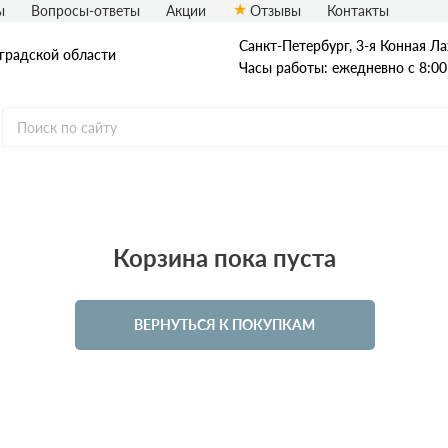
ы
Вопросы-ответы
Акции
Отзывы
Контакты
Санкт-Петербург, 3-я Конная Ла
нградской области
Часы работы: ежедневно с 8:00
отность
Производители
Размеры
200
100х250х625
Корзина пока пуста
300
150х250х625
400
200х250х625
ВЕРНУТЬСЯ К ПОКУПКАМ
500
250х250х625
600
300х250х625
375х250х625
400х250х625