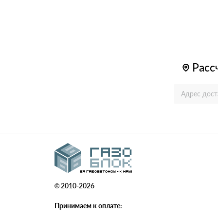
Газоблоки паз-гребень
Аналоги газобетона
Расс
Клей для газобетона
Инструменты для
газобетона
© 2010-2026
Принимаем к оплате: