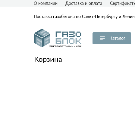
О компании
Доставка и оплата
Сертификат
Поставка газобетона по Санкт-Петербургу и Лени
Каталог
Перейти в каталог
Корзина
Товар
Пл
D
Газобетон ЛСР
D
Газобетон СК
D
D
Газобетон Аэрок
D
Газобетон ЕвроАэроБетон
(ЕАБ)