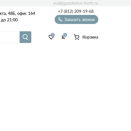
mail@gazobeton-fortit.ru
+7 (812) 209-19-68
хта, 48Б, офис 164
Заказать звонок
 до 21:00
0
0
Корзина
Масса
Сезон
Виды
блоков
85х250х625