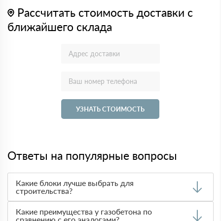
Рассчитать стоимость доставки с
ближайшего склада
УЗНАТЬ СТОИМОСТЬ
Ответы на популярные вопросы
Какие блоки лучше выбрать для
строительства?
Выбор материала зависит от требований к
Какие преимущества у газобетона по
теплоизоляции, прочности и стоимости. Чаще всего при
сравнению с его аналогами?