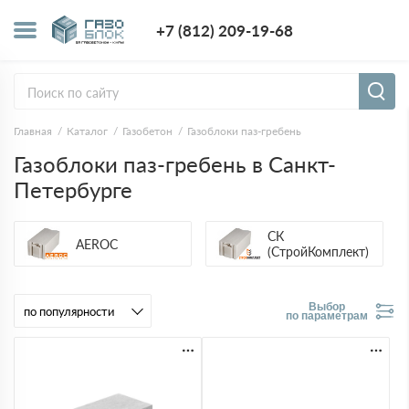
+7 (812) 209-1
+7 (812) 209-19-68
Заказать з
Главная
Каталог
Газобетон
Газоблоки паз-гребень
Газоблоки паз-гребень в Санкт-
Петербурге
СК
AEROC
(СтройКомплект)
Выбор
по параметрам