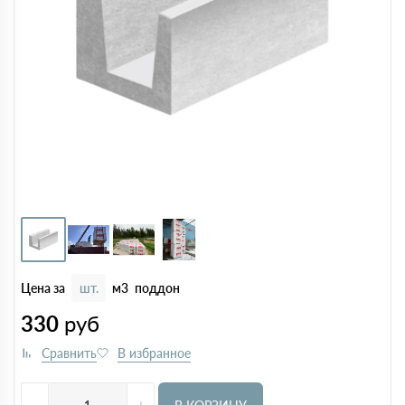
Цена за
шт.
м3
поддон
330
руб
-
+