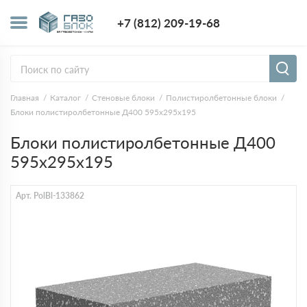
+7 (812) 209-1
+7 (812) 209-19-68
Заказать з
Главная
Каталог
Стеновые блоки
Полистиролбетонные блоки
Блоки полистиролбетонные Д400 595х295х195
Блоки полистиролбетонные Д400
595х295х195
Арт. PolBl-133862