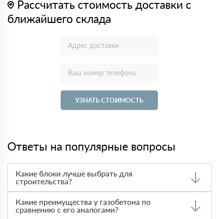
Рассчитать стоимость доставки с
ближайшего склада
УЗНАТЬ СТОИМОСТЬ
Ответы на популярные вопросы
Какие блоки лучше выбрать для
строительства?
Выбор материала зависит от требований к
Какие преимущества у газобетона по
теплоизоляции, прочности и стоимости. Чаще всего при
сравнению с его аналогами?
строительстве домов используют
газобетон
благодаря