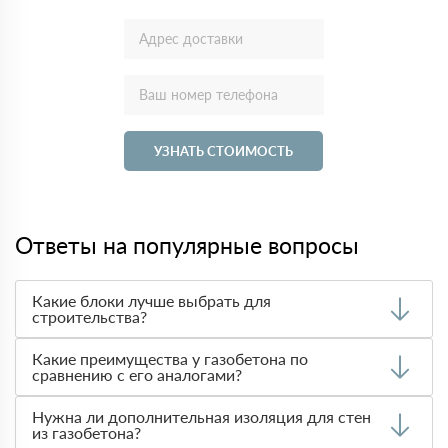
УЗНАТЬ СТОИМОСТЬ
Ответы на популярные вопросы
Какие блоки лучше выбрать для
строительства?
Выбор материала зависит от требований к
Какие преимущества у газобетона по
теплоизоляции, прочности и стоимости. Чаще всего при
сравнению с его аналогами?
строительстве домов используют
газобетон
благодаря
его легкости и теплотехническим характеристикам.
Газобетон легче и обладает лучшими
Нужна ли дополнительная изоляция для стен
Арболитовые блоки
лучше использовать в регионах с
теплоизоляционными свойствами по сравнению с
из газобетона?
мягким климатом, так как они менее устойчивы к влаге.
арболитом, пенобетоном и полистиролбетоном. В