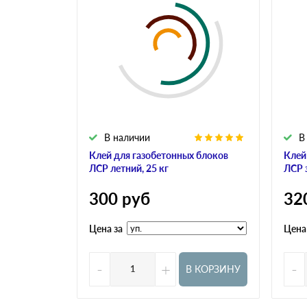
В наличии
В
Клей для газобетонных блоков
Клей
ЛСР летний, 25 кг
ЛСР 
300
руб
32
Цена за
Цена
-
+
-
В КОРЗИНУ