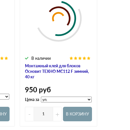
В наличии
В налич
Монтажный клей для блоков
Клей для у
Основит ТЕХНО MC112 F зимний,
Bergauf KLE
40 кг
350
ру
950
руб
Цена за
Цена за
-
+
-
ИНУ
В КОРЗИНУ