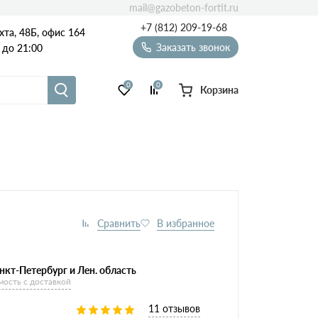
mail@gazobeton-fortit.ru
+7 (812) 209-19-68
хта, 48Б, офис 164
Заказать звонок
 до 21:00
0
0
Корзина
Масса
Сезон
Виды
блоков
85х250х625
нкт-Петербург и Лен. область
мость с доставкой
11 отзывов