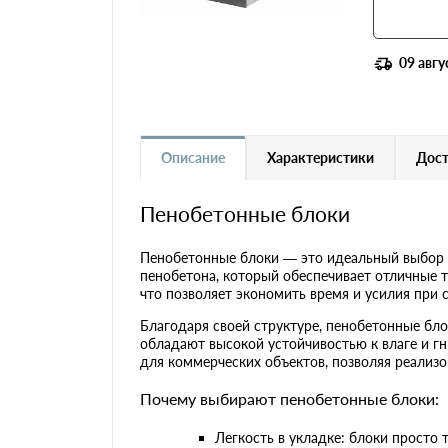
Газобетон Ytong (Ютонг)
Газобетон Забудова
09 авгу
Газобетон H+H
Описание
Характеристики
Дост
Газобетон Бонолит
Пенобетонные блоки
Газобетон Могилевский
КСИ
Пенобетонные блоки — это идеальный выбор д
пенобетона, который обеспечивает отличные т
Газобетон Белорусский SLS
что позволяет экономить время и усилия при 
Газобетон Белорусский
Благодаря своей структуре, пенобетонные бл
(БЦК)
обладают высокой устойчивостью к влаге и гн
для коммерческих объектов, позволяя реализ
Газобетон Могилевский
Газосиликат
Почему выбирают пенобетонные блоки:
Легкость в укладке: блоки просто
Газобетонные U-блоки