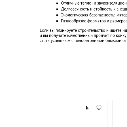
Отличные тепло- и звукоизоляцион
Долговечность и стойкость к внеш
Газоблоки паз-гребень
Экологическая безопасность: мате
Разнообразие форматов и размеров
Аналоги газобетона
Если вы планируете строительство и ищете и
и вы получите качественный продукт по конк
стать успешным с пенобетонными блоками от 
Клей для газобетона
Инструменты для
газобетона