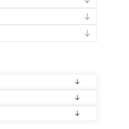
плоизоляционными свойствами. Однако в
дке в холодное время года.
оре, наши менеджеры всегда готовы помочь
 материала.