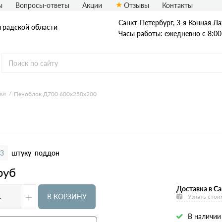
ы
Вопросы-ответы
Акции
Отзывы
Контакты
Санкт-Петербург, 3-я Конная Ла
нградской области
Часы работы: ежедневно с 8:00
ки
Пеноблок Д700 600х250х200
отность
Производители
Размеры
200
100х250х625
300
150х250х625
400
200х250х625
3
штуку
поддон
500
250х250х625
руб
600
300х250х625
Доставка в Са
+
375х250х625
В КОРЗИНУ
Узнать стои
400х250х625
В наличии