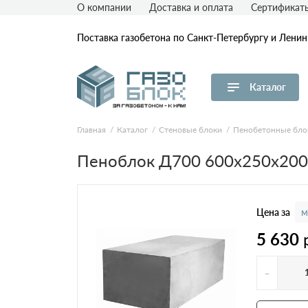
О компании
Доставка и оплата
Сертификат
Поставка газобетона по Санкт-Петербургу и Лени
Каталог
Перейти в каталог
Главная
Каталог
Стеновые блоки
Пенобетонные бло
Товар
Пл
Пеноблок Д700 600х250х200
D
Газобетон ЛСР
D
Газобетон СК
D
Цена за
м
D
5 630
Газобетон Аэрок
D
-
Газобетон ЕвроАэроБетон
(ЕАБ)