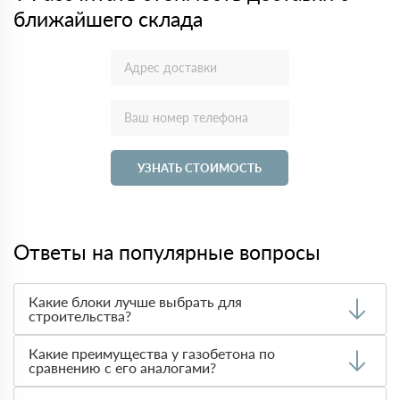
ближайшего склада
УЗНАТЬ СТОИМОСТЬ
Ответы на популярные вопросы
Какие блоки лучше выбрать для
строительства?
Выбор материала зависит от требований к
Какие преимущества у газобетона по
теплоизоляции, прочности и стоимости. Чаще всего при
сравнению с его аналогами?
строительстве домов используют
газобетон
благодаря
его легкости и теплотехническим характеристикам.
Газобетон легче и обладает лучшими