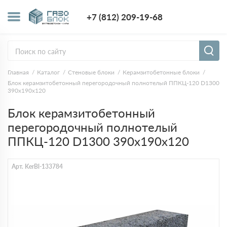
+7 (812) 209-1
+7 (812) 209-19-68
Заказать з
Главная
Каталог
Стеновые блоки
Керамзитобетонные блоки
Блок керамзитобетонный перегородочный полнотелый ППКЦ-120 D1300
390х190х120
Блок керамзитобетонный
перегородочный полнотелый
ППКЦ-120 D1300 390х190х120
Арт. KerBl-133784