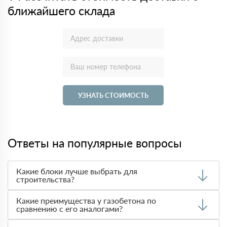
ближайшего склада
УЗНАТЬ СТОИМОСТЬ
Ответы на популярные вопросы
Какие блоки лучше выбрать для
строительства?
Выбор материала зависит от требований к
Какие преимущества у газобетона по
теплоизоляции, прочности и стоимости. Чаще всего при
сравнению с его аналогами?
строительстве домов используют
газобетон
благодаря
его легкости и теплотехническим характеристикам.
Газобетон легче и обладает лучшими