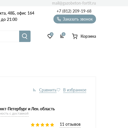
mail@gazobeton-fortit.ru
+7 (812) 209-19-68
хта, 48Б, офис 164
Заказать звонок
 до 21:00
0
0
Корзина
Масса
Сезон
Виды
блоков
85х250х625
нкт-Петербург и Лен. область
мость с доставкой
11 отзывов