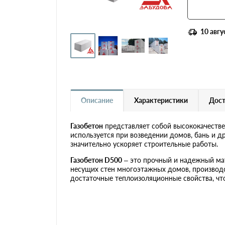
Газобетон Ytong (Ютонг)
Газобетон Забудова
10 авгу
Газобетон H+H
Газобетон Бонолит
Описание
Характеристики
Дост
Газобетон Могилевский
КСИ
Газобетон
представляет собой высококачеств
используется при возведении домов, бань и д
Газобетон Белорусский SLS
значительно ускоряет строительные работы.
Газобетон D500
– это прочный и надежный мат
Газобетон Белорусский
несущих стен многоэтажных домов, производс
(БЦК)
достаточные теплоизоляционные свойства, чт
Газобетон Могилевский
Газосиликат
Газобетонные U-блоки