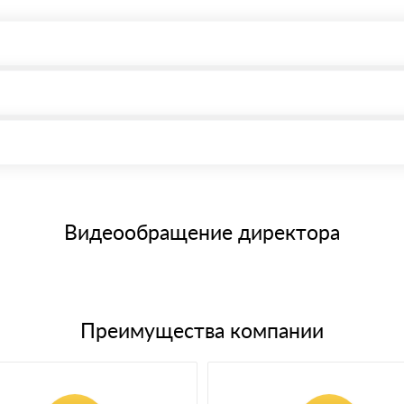
, возможна через системы электронных платежей.
иема материала после проверки качества и количества заказанного
15 и не более 19 символов
е номенклатуру товара, количество. После оплаты осуществляется 
щим банковским картам
Видеообращение директора
Преимущества компании