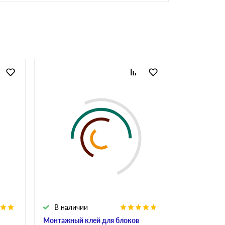
В наличии
В налич
Монтажный клей для блоков
Клей для у