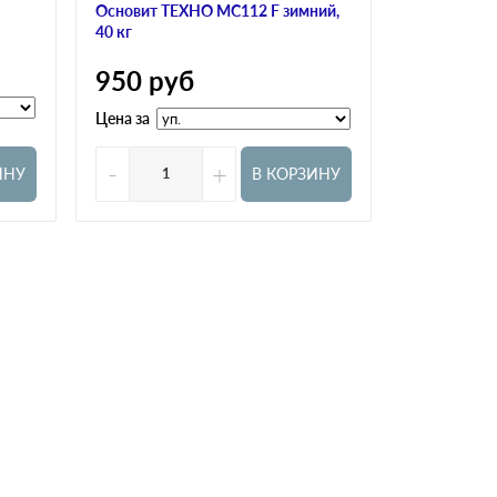
Основит ТЕХНО MC112 F зимний,
Bergauf KLE
40 кг
350
ру
950
руб
Цена за
Цена за
-
+
-
ИНУ
В КОРЗИНУ