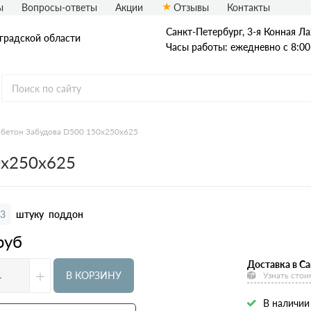
ы
Вопросы-ответы
Акции
Отзывы
Контакты
Санкт-Петербург, 3-я Конная Ла
нградской области
Часы работы: ежедневно с 8:00
обетон Забудова D500 150х250х625
отность
Производители
Размеры
0х250х625
200
100х250х625
300
150х250х625
400
200х250х625
3
штуку
поддон
500
250х250х625
руб
600
300х250х625
Доставка в Са
+
375х250х625
В КОРЗИНУ
Узнать стои
400х250х625
В наличии