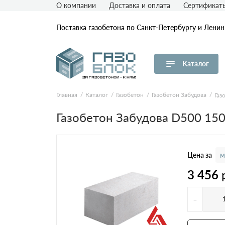
О компании
Доставка и оплата
Сертификат
Поставка газобетона по Санкт-Петербургу и Лени
Каталог
Перейти в каталог
Главная
Каталог
Газобетон
Газобетон Забудова
Газ
Товар
Пл
Газобетон Забудова D500 15
D
Газобетон ЛСР
D
Газобетон СК
D
Цена за
м
D
3 456
Газобетон Аэрок
D
-
Газобетон ЕвроАэроБетон
(ЕАБ)