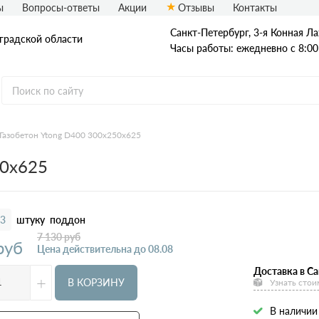
ы
Вопросы-ответы
Акции
Отзывы
Контакты
Санкт-Петербург, 3-я Конная Ла
нградской области
Часы работы: ежедневно с 8:00
Газобетон Ytong D400 300x250x625
отность
Производители
Размеры
50x625
200
100х250х625
300
150х250х625
400
200х250х625
3
штуку
поддон
500
250х250х625
7 130
руб
руб
Цена действительна до 08.08
600
300х250х625
Доставка в Са
+
375х250х625
В КОРЗИНУ
Узнать стои
400х250х625
В наличии