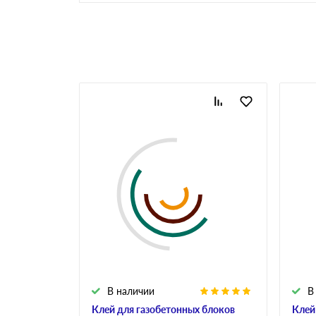
Газоблоки паз-гребень
Аналоги газобетона
Клей для газобетона
Инструменты для
газобетона
В наличии
В
Клей для газобетонных блоков
Клей