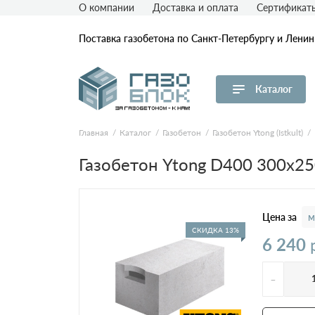
О компании
Доставка и оплата
Сертификат
Поставка газобетона по Санкт-Петербургу и Лени
Каталог
Перейти в каталог
Главная
Каталог
Газобетон
Газобетон Ytong (Istkult)
Товар
Пл
Газобетон Ytong D400 300x2
D
Газобетон ЛСР
D
Газобетон СК
D
Цена за
м
D
СКИДКА 13%
6 240
Газобетон Аэрок
D
-
Газобетон ЕвроАэроБетон
(ЕАБ)