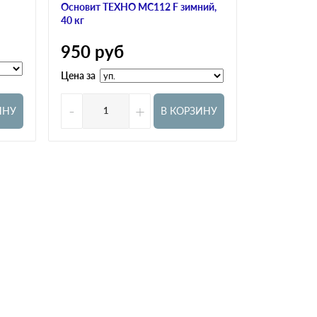
Основит ТЕХНО MC112 F зимний,
Bergauf KLE
40 кг
350
ру
950
руб
Цена за
Цена за
-
+
-
ИНУ
В КОРЗИНУ