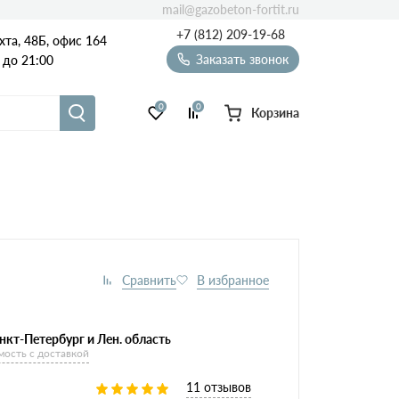
mail@gazobeton-fortit.ru
+7 (812) 209-19-68
хта, 48Б, офис 164
Заказать звонок
 до 21:00
0
0
Корзина
Масса
Сезон
Виды
блоков
85х250х625
нкт-Петербург и Лен. область
мость с доставкой
11 отзывов