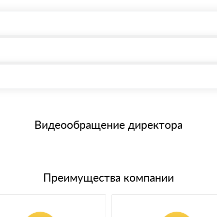
, возможна через системы электронных платежей.
иема материала после проверки качества и количества заказанного
15 и не более 19 символов
е номенклатуру товара, количество. После оплаты осуществляется 
щим банковским картам
Видеообращение директора
Преимущества компании