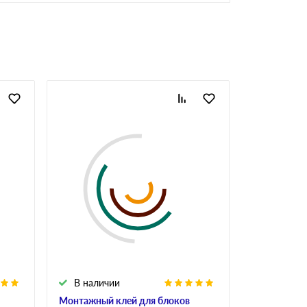
В наличии
В налич
Монтажный клей для блоков
Клей для у