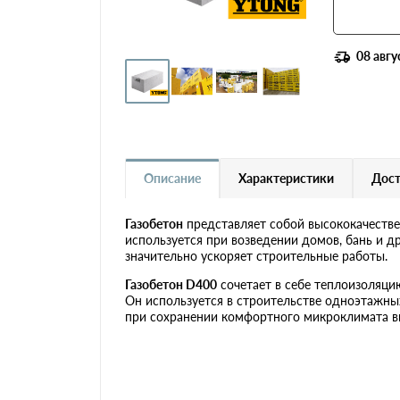
Газобетон Ytong (Ютонг)
Газобетон Забудова
08 авгу
Газобетон H+H
Газобетон Бонолит
Описание
Характеристики
Дост
Газобетон Могилевский
КСИ
Газобетон
представляет собой высококачеств
используется при возведении домов, бань и д
Газобетон Белорусский SLS
значительно ускоряет строительные работы.
Газобетон D400
сочетает в себе теплоизоляцию
Газобетон Белорусский
Он используется в строительстве одноэтажны
(БЦК)
при сохранении комфортного микроклимата в
Газобетон Могилевский
Газосиликат
Газобетонные U-блоки