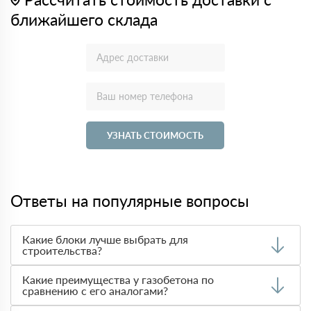
ближайшего склада
УЗНАТЬ СТОИМОСТЬ
Ответы на популярные вопросы
Какие блоки лучше выбрать для
строительства?
Выбор материала зависит от требований к
Какие преимущества у газобетона по
теплоизоляции, прочности и стоимости. Чаще всего при
сравнению с его аналогами?
строительстве домов используют
газобетон
благодаря
его легкости и теплотехническим характеристикам.
Газобетон легче и обладает лучшими