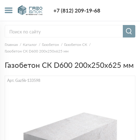
+7 (812) 209-1
+7 (812) 209-19-68
Заказать з
Главная
Каталог
Газобетон
Газобетон СК
Газобетон СК D600 200х250х625 мм
Газобетон СК D600 200х250х625 мм
Арт. GazSk-133598