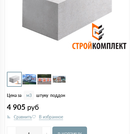
Цена за
м3
штуку
поддон
4 905
руб
-
+