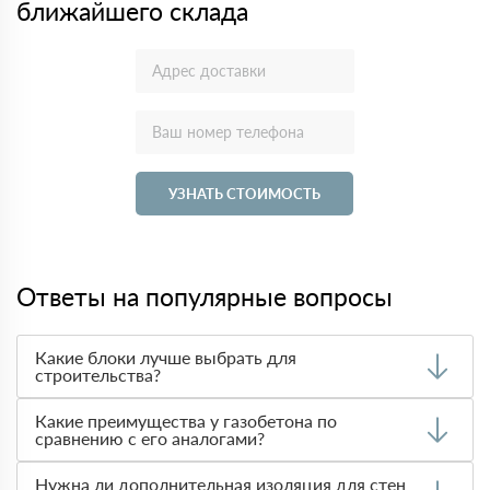
ближайшего склада
УЗНАТЬ СТОИМОСТЬ
Ответы на популярные вопросы
Какие блоки лучше выбрать для
строительства?
Выбор материала зависит от требований к
Какие преимущества у газобетона по
теплоизоляции, прочности и стоимости. Чаще всего при
сравнению с его аналогами?
строительстве домов используют
газобетон
благодаря
его легкости и теплотехническим характеристикам.
Газобетон легче и обладает лучшими
Нужна ли дополнительная изоляция для стен
Арболитовые блоки
лучше использовать в регионах с
теплоизоляционными свойствами по сравнению с