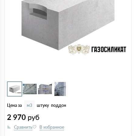
Цена за
м3
штуку
поддон
2 970
руб