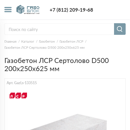
+7 (812) 209-1
+7 (812) 209-19-68
Заказать з
Главная
Каталог
Газобетон
Газобетон ЛСР
Газобетон ЛСР Сертолово D500 200х250х625 мм
Газобетон ЛСР Сертолово D500
200х250х625 мм
Арт. GazLs-133515