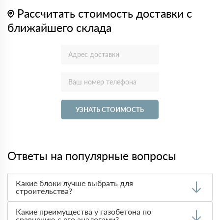
Рассчитать стоимость доставки с
ближайшего склада
УЗНАТЬ СТОИМОСТЬ
Ответы на популярные вопросы
Какие блоки лучше выбрать для
строительства?
Выбор материала зависит от требований к
Какие преимущества у газобетона по
теплоизоляции, прочности и стоимости. Чаще всего при
сравнению с его аналогами?