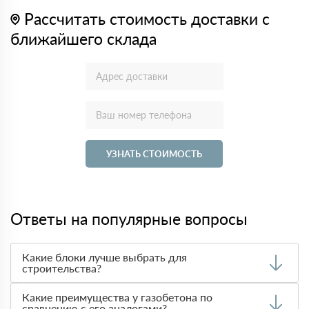
Рассчитать стоимость доставки с
ближайшего склада
УЗНАТЬ СТОИМОСТЬ
Ответы на популярные вопросы
Какие блоки лучше выбрать для
строительства?
Выбор материала зависит от требований к
Какие преимущества у газобетона по
теплоизоляции, прочности и стоимости. Чаще всего при
сравнению с его аналогами?