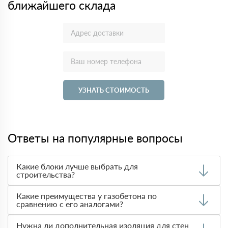
ближайшего склада
УЗНАТЬ СТОИМОСТЬ
Ответы на популярные вопросы
Какие блоки лучше выбрать для
строительства?
Выбор материала зависит от требований к
Какие преимущества у газобетона по
теплоизоляции, прочности и стоимости. Чаще всего при
сравнению с его аналогами?
строительстве домов используют
газобетон
благодаря
его легкости и теплотехническим характеристикам.
Газобетон легче и обладает лучшими
Нужна ли дополнительная изоляция для стен
Арболитовые блоки
лучше использовать в регионах с
теплоизоляционными свойствами по сравнению с