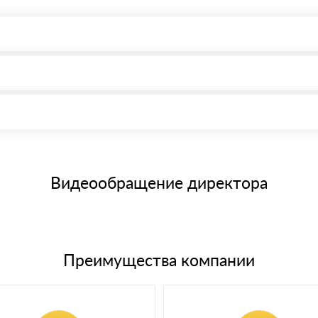
, возможна через системы электронных платежей.
иема материала после проверки качества и количества заказанного
15 и не более 19 символов
е номенклатуру товара, количество. После оплаты осуществляется 
щим банковским картам
Видеообращение директора
Преимущества компании