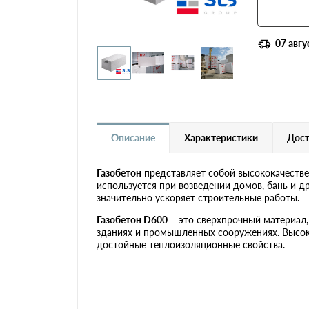
Газобетон Ytong (Ютонг)
Газобетон Забудова
07 авгу
Газобетон H+H
Газобетон Бонолит
Описание
Характеристики
Дост
Газобетон Могилевский
КСИ
Газобетон
представляет собой высококачеств
используется при возведении домов, бань и д
Газобетон Белорусский SLS
значительно ускоряет строительные работы.
Газобетон D600
– это сверхпрочный материал,
Газобетон Белорусский
зданиях и промышленных сооружениях. Высока
(БЦК)
достойные теплоизоляционные свойства.
Газобетон Могилевский
Газосиликат
Газобетонные U-блоки