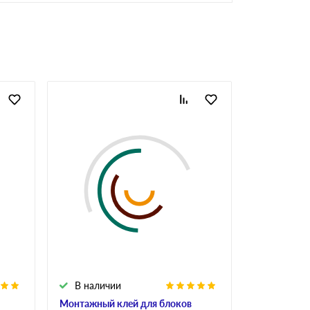
В наличии
В налич
Монтажный клей для блоков
Клей для у