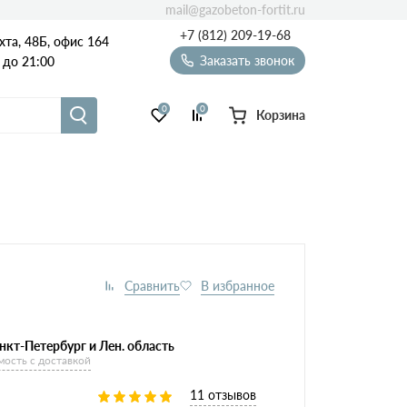
mail@gazobeton-fortit.ru
+7 (812) 209-19-68
хта, 48Б, офис 164
Заказать звонок
 до 21:00
0
0
Корзина
Масса
Сезон
Виды
блоков
85х250х625
нкт-Петербург и Лен. область
мость с доставкой
11 отзывов