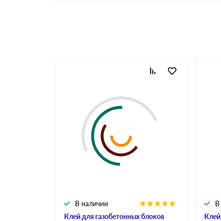
Газоблоки паз-гребень
Аналоги газобетона
Клей для газобетона
Инструменты для
газобетона
В наличии
В
Клей для газобетонных блоков
Клей