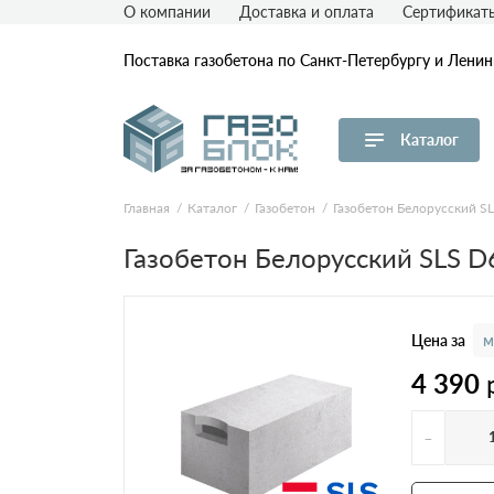
О компании
Доставка и оплата
Сертификат
Поставка газобетона по Санкт-Петербургу и Лени
Каталог
Перейти в каталог
Главная
Каталог
Газобетон
Газобетон Белорусский S
Товар
Пл
Газобетон Белорусский SLS 
D
Газобетон ЛСР
D
Газобетон СК
D
Цена за
м
D
4 390
Газобетон Аэрок
D
-
Газобетон ЕвроАэроБетон
(ЕАБ)