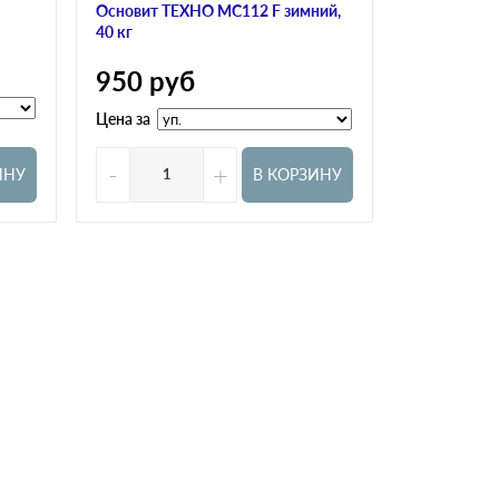
Основит ТЕХНО MC112 F зимний,
Bergauf KLE
40 кг
350
ру
950
руб
Цена за
Цена за
-
+
-
ИНУ
В КОРЗИНУ