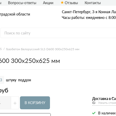
ы
Вопросы-ответы
Акции
Отзывы
Контакты
Санкт-Петербург, 3-я Конная Ла
нградской области
Часы работы: ежедневно с 8:00
LS
Газобетон Белорусский SLS D600 300х250х625 мм
отность
Производители
Размеры
D600 300х250х625 мм
200
100х250х625
300
150х250х625
400
200х250х625
3
штуку
поддон
500
250х250х625
руб
600
300х250х625
Доставка в Са
+
375х250х625
В КОРЗИНУ
Узнать стои
400х250х625
В наличии