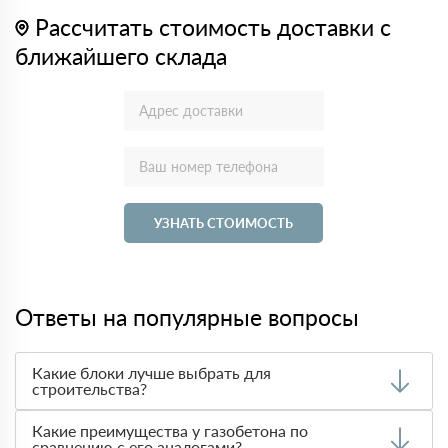
Рассчитать стоимость доставки с
ближайшего склада
УЗНАТЬ СТОИМОСТЬ
Ответы на популярные вопросы
Какие блоки лучше выбрать для
строительства?
Выбор материала зависит от требований к
Какие преимущества у газобетона по
теплоизоляции, прочности и стоимости. Чаще всего при
сравнению с его аналогами?