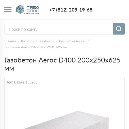
+7 (812) 209-1
+7 (812) 209-19-68
Заказать з
Главная
Каталог
Газобетон
Газобетон Аэрок
Газобетон Aeroc D400 200х250х625 мм
Газобетон Aeroc D400 200х250х625
мм
Арт. GazAe-133285