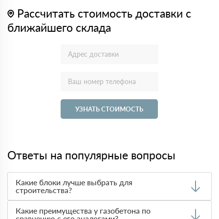
Рассчитать стоимость доставки с
ближайшего склада
УЗНАТЬ СТОИМОСТЬ
Ответы на популярные вопросы
Какие блоки лучше выбрать для
строительства?
Выбор материала зависит от требований к
Какие преимущества у газобетона по
теплоизоляции, прочности и стоимости. Чаще всего при
сравнению с его аналогами?