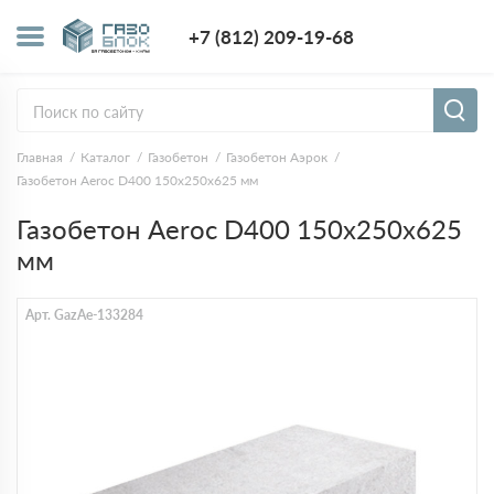
+7 (812) 209-1
+7 (812) 209-19-68
Заказать з
Главная
Каталог
Газобетон
Газобетон Аэрок
Газобетон Aeroc D400 150х250х625 мм
Газобетон Aeroc D400 150х250х625
мм
Арт. GazAe-133284