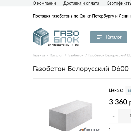
О компании
Доставка и оплата
Сертификат
Поставка газобетона по Санкт-Петербургу и Лени
Каталог
Перейти в каталог
Главная
Каталог
Газобетон
Газобетон Белорусский Б
Товар
Пл
Газобетон Белорусский D600
D
Газобетон ЛСР
D
Газобетон СК
D
Цена за
м
D
3 360
Газобетон Аэрок
D
-
Газобетон ЕвроАэроБетон
(ЕАБ)