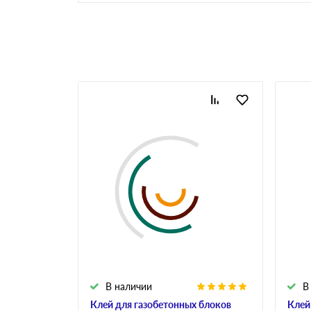
Газоблоки паз-гребень
Аналоги газобетона
Клей для газобетона
Инструменты для
газобетона
В наличии
В
Клей для газобетонных блоков
Клей