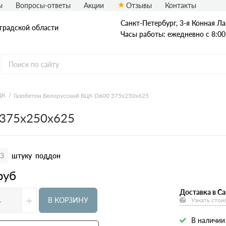
ы
Вопросы-ответы
Акции
Отзывы
Контакты
Санкт-Петербург, 3-я Конная Ла
нградской области
Часы работы: ежедневно с 8:00
ЦК
Газобетон Белорусский БЦК D600 375x250x625
отность
Производители
Размеры
 375x250x625
200
100х250х625
300
150х250х625
400
200х250х625
3
штуку
поддон
500
250х250х625
руб
600
300х250х625
Доставка в Са
+
375х250х625
В КОРЗИНУ
Узнать стои
400х250х625
В наличии