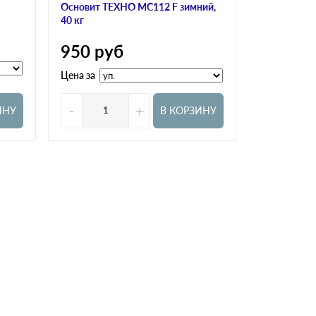
Основит ТЕХНО MC112 F зимний,
Bergauf KLE
40 кг
350
ру
950
руб
Цена за
Цена за
-
+
-
ИНУ
В КОРЗИНУ