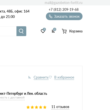
mail@gazobeton-fortit.ru
+7 (812) 209-19-68
хта, 48Б, офис 164
Заказать звонок
 до 21:00
0
0
Корзина
Масса
Сезон
Виды
блоков
85х250х625
нкт-Петербург и Лен. область
мость с доставкой
11 отзывов