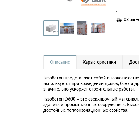
Газобетон Ytong (Ютонг)
Газобетон Забудова
08 авгу
Газобетон H+H
Газобетон Бонолит
Описание
Характеристики
Дост
Газобетон Могилевский
КСИ
Газобетон
представляет собой высококачеств
используется при возведении домов, бань и д
Газобетон Белорусский SLS
значительно ускоряет строительные работы.
Газобетон D600
– это сверхпрочный материал,
Газобетон Белорусский
зданиях и промышленных сооружениях. Высока
(БЦК)
достойные теплоизоляционные свойства.
Газобетон Могилевский
Газосиликат
Газобетонные U-блоки