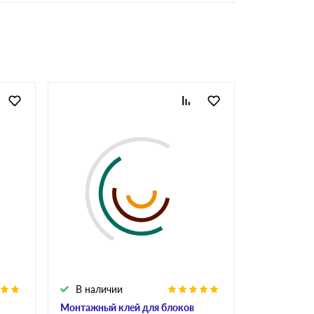
В наличии
В налич
Монтажный клей для блоков
Клей для у