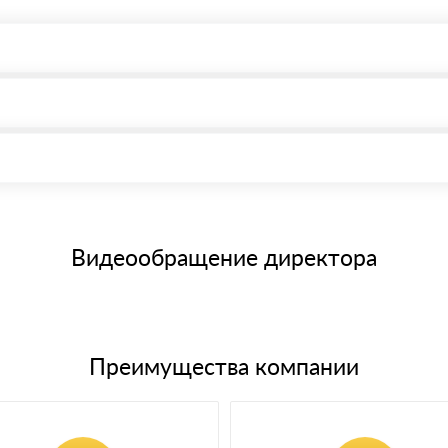
, возможна через системы электронных платежей.
иема материала после проверки качества и количества заказанного
15 и не более 19 символов
е номенклатуру товара, количество. После оплаты осуществляется 
щим банковским картам
Видеообращение директора
Преимущества компании