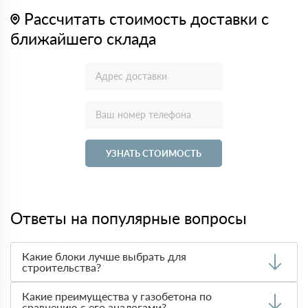
Рассчитать стоимость доставки с
ближайшего склада
УЗНАТЬ СТОИМОСТЬ
Ответы на популярные вопросы
Какие блоки лучше выбрать для
строительства?
Выбор материала зависит от требований к
Какие преимущества у газобетона по
теплоизоляции, прочности и стоимости. Чаще всего при
сравнению с его аналогами?