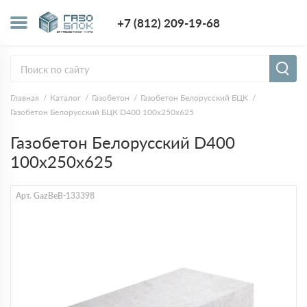
+7 (812) 209-1
+7 (812) 209-19-68
Заказать з
Главная
Каталог
Газобетон
Газобетон Белорусский БЦК
Газобетон Белорусский БЦК D400 100x250x625
Газобетон Белорусский D400
100x250x625
Арт. GazBeB-133398